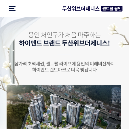
단
지
특
화